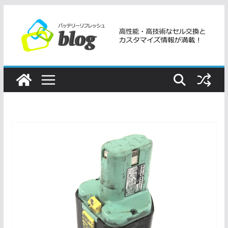
コ
ン
テ
ン
ツ
へ
ス
キ
ッ
プ