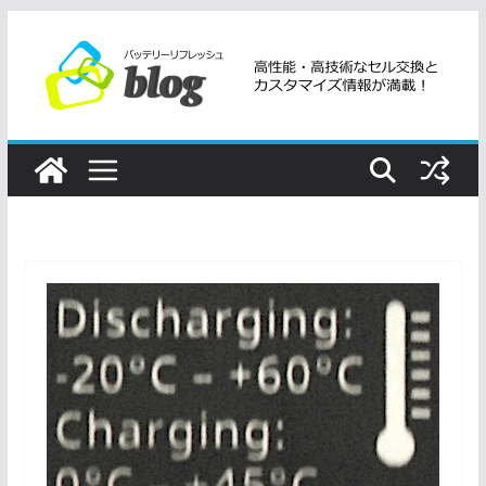
コ
ン
テ
ン
ツ
へ
ス
キ
ッ
プ