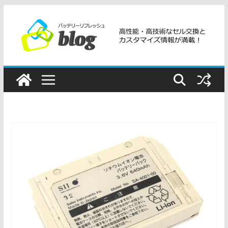
コ
ン
テ
ン
ツ
へ
ス
キ
ッ
プ