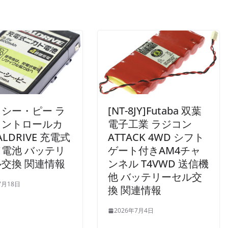
シー・ピー ラ
[NT-8JY]Futaba 双葉
コントロールカ
電子工業 ラジコン
ALDRIVE 充電式
ATTACK 4WD シフト
電池 バッテリ
ゲート付きAM4チャ
交換 関連情報
ンネル T4VWD 送信機
他 バッテリーセル交
7月18日
換 関連情報
2026年7月4日