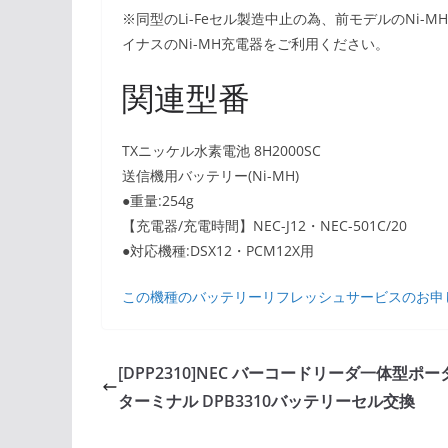
※同型のLi-Feセル製造中止の為、前モデルのNi
イナスのNi-MH充電器をご利用ください。
関連型番
TXニッケル水素電池 8H2000SC
送信機用バッテリー(Ni-MH)
●重量:254g
【充電器/充電時間】NEC-J12・NEC-501C/20
●対応機種:DSX12・PCM12X用
この機種のバッテリーリフレッシュサービスのお申
[DPP2310]NEC バーコードリーダ一体型ポ
ターミナル DPB3310バッテリーセル交換