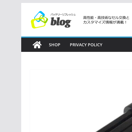
コ
ン
テ
ン
ツ
SHOP
PRIVACY POLICY
へ
ス
キ
ッ
プ