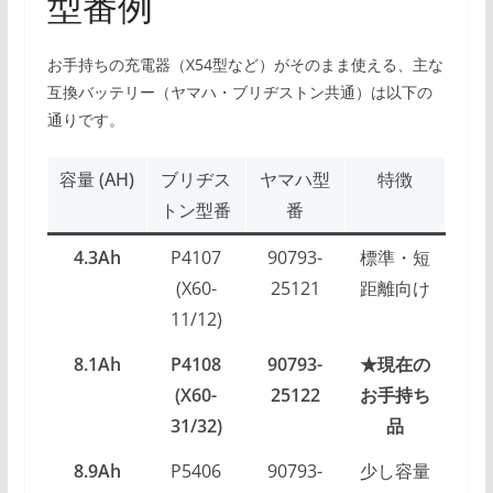
型番例
お手持ちの充電器（X54型など）がそのまま使える、主な
互換バッテリー（ヤマハ・ブリヂストン共通）は以下の
通りです。
容量 (AH)
ブリヂス
ヤマハ型
特徴
トン型番
番
4.3Ah
P4107
90793-
標準・短
(X60-
25121
距離向け
11/12)
8.1Ah
P4108
90793-
★現在の
(X60-
25122
お手持ち
31/32)
品
8.9Ah
P5406
90793-
少し容量