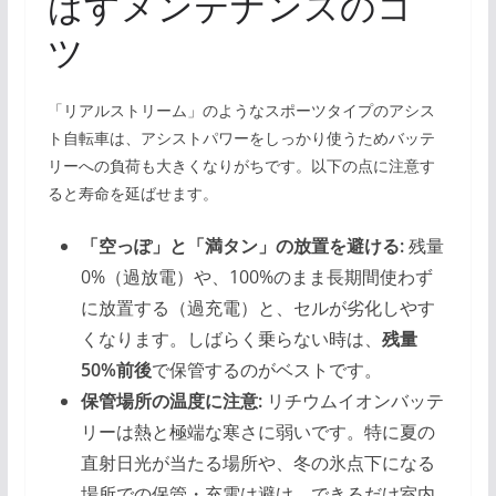
ばすメンテナンスのコ
ツ
「リアルストリーム」のようなスポーツタイプのアシス
ト自転車は、アシストパワーをしっかり使うためバッテ
リーへの負荷も大きくなりがちです。以下の点に注意す
ると寿命を延ばせます。
「空っぽ」と「満タン」の放置を避ける:
残量
0%（過放電）や、100%のまま長期間使わず
に放置する（過充電）と、セルが劣化しやす
くなります。しばらく乗らない時は、
残量
50%前後
で保管するのがベストです。
保管場所の温度に注意:
リチウムイオンバッテ
リーは熱と極端な寒さに弱いです。特に夏の
直射日光が当たる場所や、冬の氷点下になる
場所での保管・充電は避け、できるだけ室内