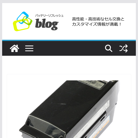
コ
ン
テ
ン
ツ
へ
ス
キ
ッ
プ