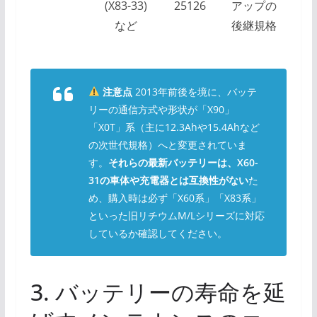
(X83-33)
25126
アップの
など
後継規格
注意点
2013年前後を境に、バッテ
リーの通信方式や形状が「X90」
「X0T」系（主に12.3Ahや15.4Ahなど
の次世代規格）へと変更されていま
す。
それらの最新バッテリーは、X60-
31の車体や充電器とは互換性がない
た
め、購入時は必ず「X60系」「X83系」
といった旧リチウムM/Lシリーズに対応
しているか確認してください。
3. バッテリーの寿命を延