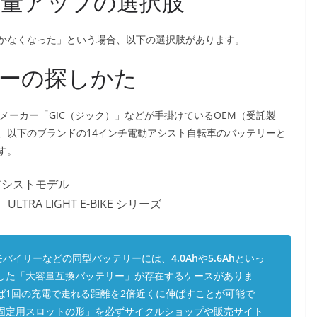
容量アップの選択肢
かなくなった」という場合、以下の選択肢があります。
ーの探しかた
自転車メーカー「GIC（ジック）」などが手掛けているOEM（受託製
、以下のブランドの14インチ電動アシスト自転車のバッテリーと
す。
アシストモデル
）
ULTRA LIGHT E-BIKE シリーズ
モバイリーなどの同型バッテリーには、
4.0Ah
や
5.6Ah
といっ
した「大容量互換バッテリー」が存在するケースがありま
ば1回の充電で走れる距離を2倍近くに伸ばすことが可能で
固定用スロットの形」を必ずサイクルショップや販売サイト