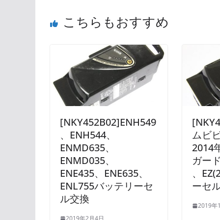
こちらもおすすめ
[NKY452B02]ENH549
[NKY
、ENH544、
ムビビS
ENMD635、
201
ENMD035、
ガード
ENE435、ENE635、
、EZ(
ENL755バッテリーセ
ーセ
ル交換
2019年
2019年2月4日