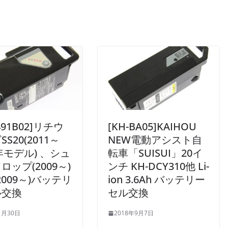
491B02]リチウ
[KH-BA05]KAIHOU
S20(2011～
NEW電動アシスト自
4年モデル) 、シュ
転車「SUISUI」20イ
ロップ(2009～)
ンチ KH-DCY310他 Li-
2009～)バッテリ
ion 3.6Ah バッテリー
ル交換
セル交換
1月30日
2018年9月7日