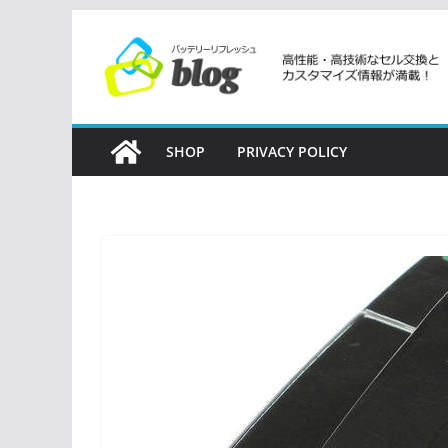
コ
ン
テ
ン
ツ
SHOP
PRIVACY POLICY
へ
ス
キ
ッ
プ