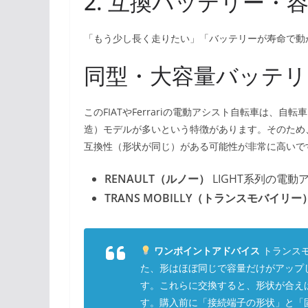
2. 互換バッテリー・
「もう少し長く走りたい」「バッテリーが寿命で動
同型・大容量バッテリ
このFIATやFerrariの電動アシスト自転車は、
造）モデルが多いという特徴があります。そのため
互換性（形状が同じ）がある可能性が非常に高いで
RENAULT（ルノー）
LIGHT系列の電動
TRANS MOBILLY（トランスモバイリー
ワンポイントアドバイス
トランス
た、形はほぼ同じで容量だけがアップ
す。これらに交換すると、形状が合え
す。購入前に「接続端子の形状」と「