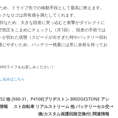
ため、ドライブ先での移動手段として最高に映えます。
ックなロゴは所有感を満たしてくれます。
小径なため、大きな段差に突っ込むと衝撃がダイレクトに
空気圧をこまめにチェックし（月1回）、段差の手前では
トが切れた状態（スピードが出すぎた時やバッテリー切れ
感じやすいため、バッテリー残量には常に余裕を持ってお
IKEライフをお楽しみください！
し込みはこちら
-452 他
[X60-31、P4108]ブリヂストン BRIDGESTONE アシ
情報
スト自転車 リアルストリーム 他 バッテリーセル交
換(カスタム保護回路交換付) 関連情報