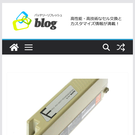
コ
ン
テ
ン
ツ
へ
ス
キ
ッ
プ