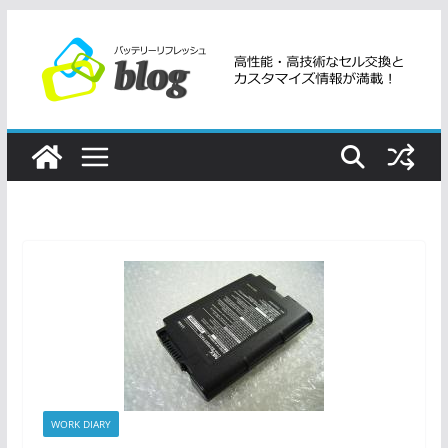
コ
ン
テ
ン
ツ
へ
ス
キ
ッ
プ
WORK DIARY