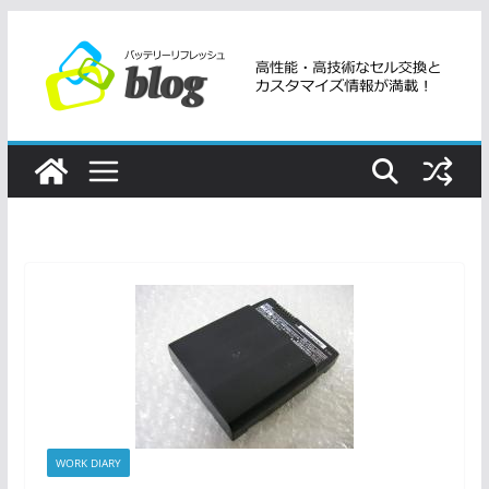
コ
ン
テ
ン
ツ
へ
ス
キ
ッ
プ
WORK DIARY