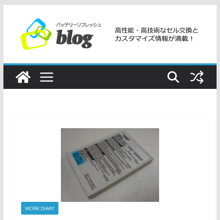
コ
ン
テ
ン
ツ
へ
ス
キ
ッ
プ
WORK DIARY