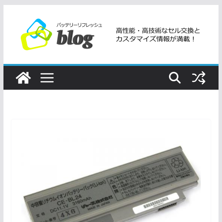
コ
ン
テ
ン
ツ
へ
ス
キ
ッ
プ