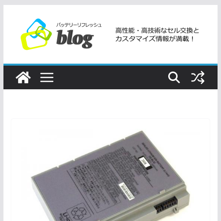
コ
ン
テ
ン
ツ
へ
ス
キ
ッ
プ