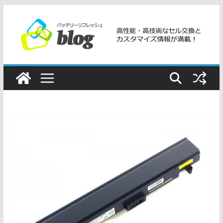
コ
ン
テ
ン
ツ
へ
ス
キ
ッ
プ