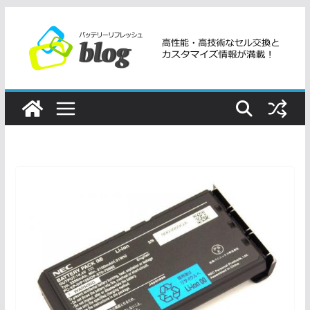
コ
ン
テ
ン
ツ
へ
ス
キ
ッ
プ