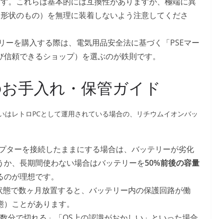
ります。これらは基本的には互換性がありますが、極端に異
た別形状のもの）を無理に装着しないよう注意してくださ
リーを購入する際は、電気用品安全法に基づく「PSEマー
び信頼できるショップ）を選ぶのが鉄則です。
めのお手入れ・保管ガイド
いはレトロPCとして運用されている場合の、リチウムイオンバッ
ダプターを接続したままにする場合は、バッテリーが劣化
うか、長期間使わない場合はバッテリーを
50%前後の容量
るのが理想です。
状態で数ヶ月放置すると、バッテリー内の保護回路が働
態）ことがあります。
数分で切れる」「OS上の認識がおかしい」といった場合