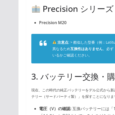
Precision シ
Precision M20
注意点:
> 酷似した型番（例：Lati
異なるため
互換性はありません
。必ず「
いるかご確認ください。
3. バッテリー交換
現在、この時代の純正バッテリーをデル公式から新
テリー（サードパーティ製）」を探すことになりま
電圧（V）の確認:
互換バッテリーには「1