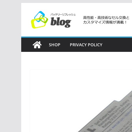
コ
ン
テ
ン
ツ
SHOP
PRIVACY POLICY
へ
ス
キ
ッ
プ