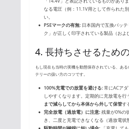
「14.4V」と表記されているものがあ
なる電圧（例：11.1V用として作られ
い。
PSEマークの有無:
日本国内で互換バッテ
ク」が正しく印字されている製品（およ
4. 長持ちさせるた
もし現在も当時の実機を動態保存されている、ある
テリーの扱い方のコツです。
100%充電での放置を避ける:
常にACア
しやすくなります。定期的に充放電を行
まで減らしてから本体から外して保管
す
完全放電（過放電）に注意:
残量が0%の
き、二度と充電できなくなる（過放電状
駆動時間が極端に短い場合:
「充電しても