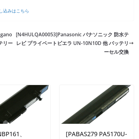
し込みはこちら
gano
[N4HULQA00053]Panasonic パナソニック 防水テ
ッテリー
レビ プライベートビエラ UN-10N10D 他 バッテリ
ーセル交換
NBP161、
[PABAS279 PA5170U-