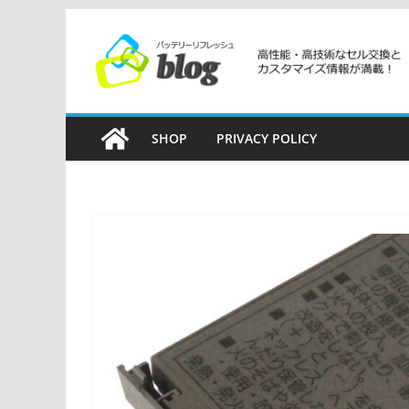
コ
ン
テ
ン
ツ
SHOP
PRIVACY POLICY
へ
ス
キ
ッ
プ