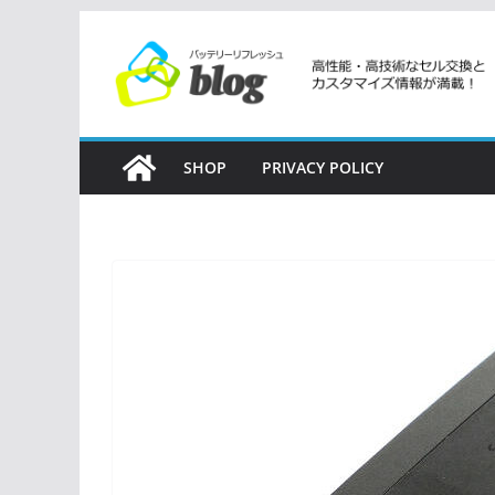
コ
ン
テ
ン
ツ
SHOP
PRIVACY POLICY
へ
ス
キ
ッ
プ