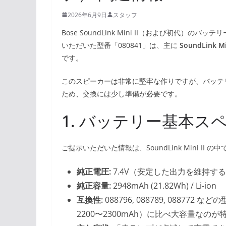
2026年6月9日
スタッフ
Bose SoundLink Mini II（および初代
いただいた型番「080841」は、主に
SoundLink 
です。
このスピーカーは非常に堅牢な作りですが、バッテ
ため、交換には少し準備が必要です。
1. バッテリー基本スペ
ご提示いただいた情報は、SoundLink Mini I
純正電圧:
7.4V（安定した出力を維持す
純正容量:
2948mAh (21.82Wh) / Li-ion
互換性:
088796, 088789, 0887
2200〜2300mAh）に比べ大容量なのが