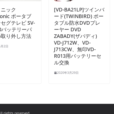
ソニック
[VD-BA21LP]ツインバ
sonic ポータブ
ード(TWINBIRD) ポー
セグテレビ SV-
タブル防水DVDプレ
70バッテリーパ
ーヤー DVD
の取り外し方法
ZABADY(ザバディ)
VD-J712W、VD-
5月2日
J713CW、無印VD-
R013用バッテリーセ
ル交換
2020年3月29日
All rights reserved.