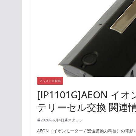
アシスト自転車
[IP1101G]AEON イ
テリーセル交換 関連
2026年6月4日
スタッフ
AEON（イオンモーター / 宏佳騰動力科技）の電