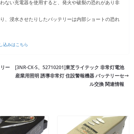
わない充電器を使用すると、発火や破裂の恐れがあり非
り、浸水させたりしたバッテリーは内部ショートの恐れ
し込みはこちら
ッテリー
[3NR-CX-S、52710201]東芝ライテック 非常灯電池
産業用照明 誘導非常灯 住設警報機器 バッテリーセ
ル交換 関連情報