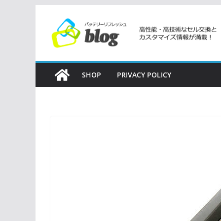
コ
ン
テ
ン
ツ
SHOP
PRIVACY POLICY
へ
ス
キ
ッ
プ