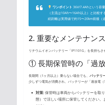
ワンポイント
36V/7.4Ahとい
（主流は10Ah〜16Ah以上）と比較
続距離は実用値で約15〜20km前後
2. 重要なメンテナン
リチウムイオンバッテリー「IP1101G」を長持
① 長期保管時の「過
長期間（1ヶ月以上）乗らない場合でも、
バッテリ
少しずつ電気が消費され、バッテリーが「過放電（
対策:
保管時は車両からバッテリーを取り
態）で涼しい場所に保管してください。