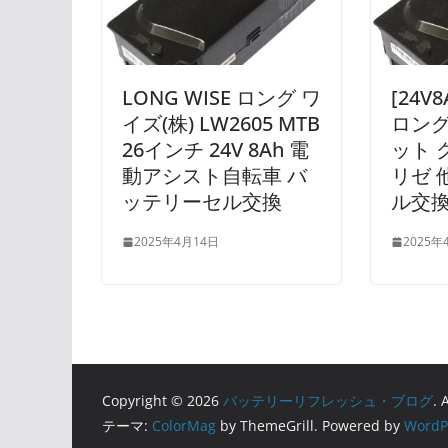
LONG WISE ロング ワ
[24V
イズ(株) LW2605 MTB
ロング
26インチ 24V 8Ah 電
ット 
動アシスト自転車 バ
リゼ 
ッテリーセル交換
ル交
2025年4月14日
2025年
Copyright © 2026
バッテリーリフレッシュ・ブログ
. 
テーマ:
ColorMag
by ThemeGrill. Powered by
WordP