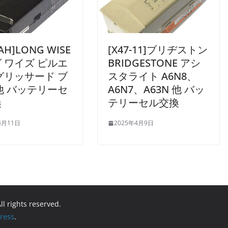
8AH]LONG WISE
[X47-11]ブリヂストン
 ワイズ ピルエ
BRIDGESTONE アシ
グリッサード ブ
スタライト A6N8、
他 バッテリーセ
A6N7、A63N 他 バッ
換
テリーセル交換
4月11日
2025年4月9日
All rights reserved.
ress
.