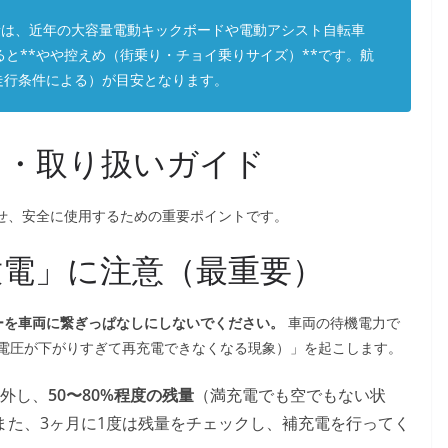
う容量は、近年の大容量電動キックボードや電動アシスト自転車
すると**やや控えめ（街乗り・チョイ乗りサイズ）**です。航
（走行条件による）が目安となります。
ス・取り扱いガイド
ちさせ、安全に使用するための重要ポイントです。
放電」に注意（最重要）
ーを車両に繋ぎっぱなしにしないでください。
車両の待機電力で
電圧が下がりすぎて再充電できなくなる現象）」を起こします。
外し、
50〜80%程度の残量
（満充電でも空でもない状
また、3ヶ月に1度は残量をチェックし、補充電を行ってく