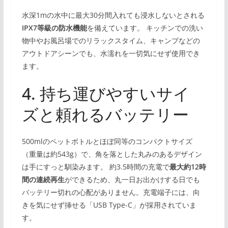
水深1mの水中に最大30分間入れても浸水しないとされる
IPX7等級の防水機能
を備えています。 キッチンでの洗い
物中やお風呂場でのリラックスタイム、キャンプなどの
アウトドアシーンでも、水濡れを一切気にせず使用でき
ます。
4. 持ち運びやすいサイ
ズと頼れるバッテリー
500mlのペットボトルとほぼ同等のコンパクトサイズ
（重量は約543g）で、角を落とした丸みのあるデザイン
は手にすっと馴染みます。 約3.5時間の充電で
最大約12時
間の連続再生
ができるため、丸一日お出かけする日でも
バッテリー切れの心配がありません。充電端子には、向
きを気にせず挿せる「USB Type-C」が採用されていま
す。