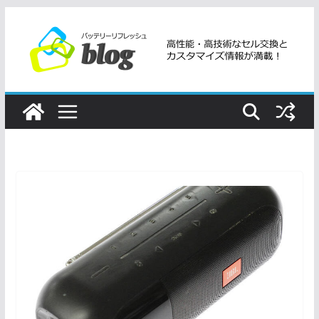
コ
ン
テ
ン
ツ
へ
ス
キ
ッ
プ