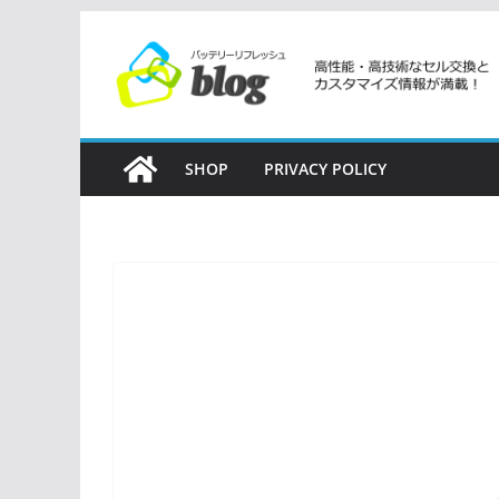
コ
ン
テ
ン
ツ
SHOP
PRIVACY POLICY
へ
ス
キ
ッ
プ