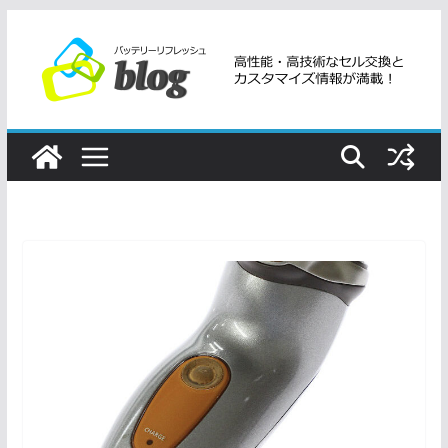
コ
ン
テ
ン
ツ
へ
ス
キ
ッ
プ