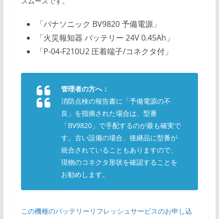
スムーズです。
「パナソニック BV9820 予備電源」
「火災報知器 バッテリー 24V 0.45Ah」
「P-04-F210U2 圧着端子/コネクタ付」
管理者の方へ：
消防点検の報告書に「予備電源の不
良」を指摘された場合は、型番
「BV9820」で手配するのが最も確実で
す。古い設備の場合、後継品に型番が
統合されていることもありますので、
現物のコネクタ形状を確認することを
お勧めします。
この機種のバッテリーリフレッシュサービスのお申し込