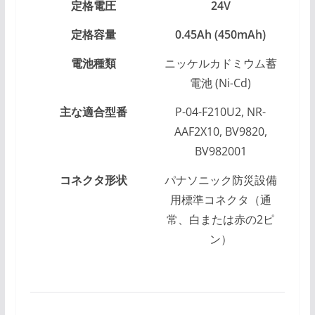
定格電圧
24V
定格容量
0.45Ah (450mAh)
電池種類
ニッケルカドミウム蓄
電池 (Ni-Cd)
主な適合型番
P-04-F210U2, NR-
AAF2X10, BV9820,
BV982001
コネクタ形状
パナソニック防災設備
用標準コネクタ（通
常、白または赤の2ピ
ン）