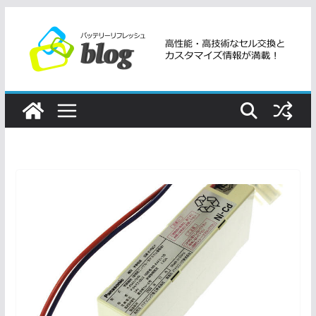
コ
ン
テ
ン
ツ
へ
ス
キ
ッ
プ