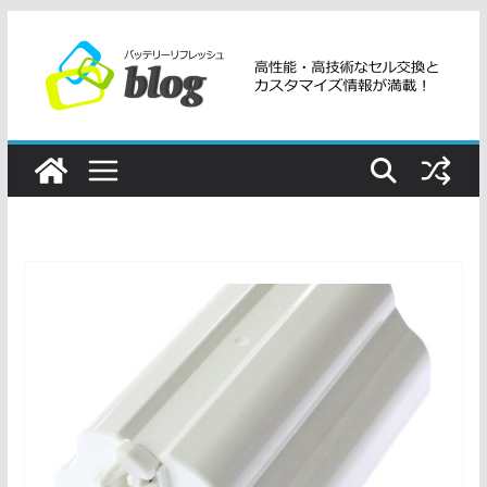
コ
ン
テ
ン
ツ
へ
ス
キ
ッ
プ