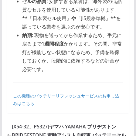
セルの品質:
安価すぎる業者は、海外製の低品
質なセルを使用している可能性があります。
**「日本製セル使用」
や
「JIS規格準拠」**を
謳っている業者を選ぶのが安心です。
納期:
現物を送ってから作業するため、手元に
戻るまで
1週間程度
かかります。その間、非常
灯が機能しない状態になるため、予備を確保
しておくか、段階的に依頼するなどの計画が
必要です。
この機種のバッテリーリフレッシュサービスのお申し込
みはこちら
[X54-32、P5327]ヤマハ YAMAHA ブリヂストン
BRIDGESTONE 電動アシスト自転車 バッテリーセル