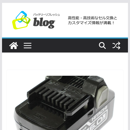
コ
ン
テ
ン
ツ
へ
ス
キ
ッ
プ