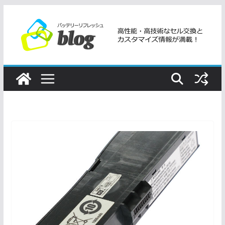
コ
ン
テ
ン
ツ
へ
ス
キ
ッ
プ