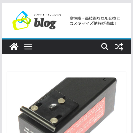
コ
ン
テ
ン
ツ
へ
ス
キ
ッ
プ