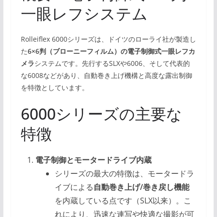
一眼レフシステム
Rolleiflex 6000シリーズは、ドイツのローライ社が製造し
た
6×6判（ブローニーフィルム）の電子制御式一眼レフカ
メラ
システムです。先行するSLXや6006、そして代表的
な6008などがあり、自動巻き上げ機構と高度な露出制御
を特徴としています。
6000シリーズの主要な
特徴
電子制御とモータードライブ内蔵
シリーズの最大の特徴は、モータードラ
イブによる
自動巻き上げ/巻き戻し機能
を内蔵している点です（SLX以来）。こ
れにより、迅速な連写や快適な撮影が可