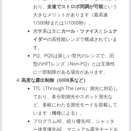
おり、
全速でストロボ同調が可能
という
大きなメリットがあります（最高速
1/500秒または1/1000秒）。
光学系は主に
カール・ツァイス
と
シュナ
イダー
の高性能レンズで構成されていま
す。
PQ、PQSは新しい世代のレンズで、旧
型のHFTレンズ（Non-PQ）とは互換性
に一部制限がある場合があります。
高度な露出制御（6008系など）
TTL（Through The Lens）測光に対応し
ており、多分割測光やスポット測光な
ど、多岐にわたる測光モードを搭載して
います（機種による）。
プログラムAE、絞り優先AE、シャッタ
ー速度優先AE、マニュアル露光モードを