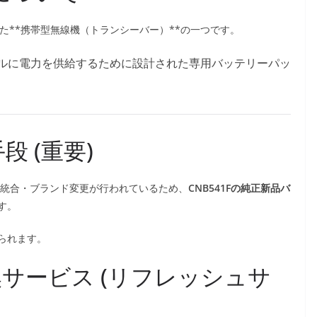
していた**携帯型無線機（トランシーバー）**の一つです。
定モデルに電力を供給するために設計された専用バッテリーパッ
 (重要)
SU) と統合・ブランド変更が行われているため、
CNB541Fの純正新品バ
す。
られます。
換サービス (リフレッシュサ