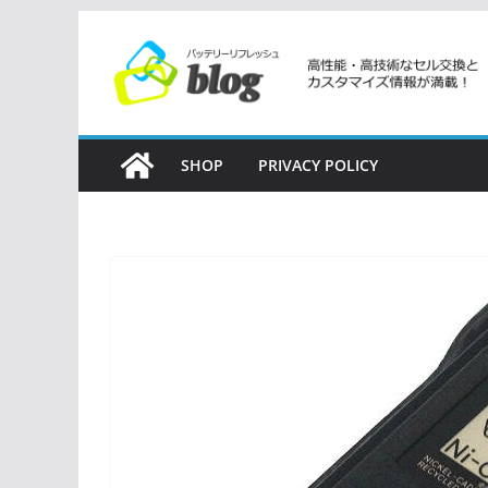
コ
ン
テ
ン
ツ
SHOP
PRIVACY POLICY
へ
ス
キ
ッ
プ