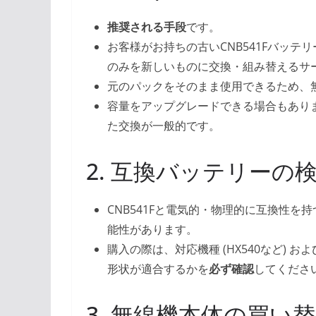
推奨される手段
です。
お客様がお持ちの古いCNB541Fバッテ
のみを新しいものに交換・組み替えるサ
元のパックをそのまま使用できるため、
容量をアップグレードできる場合もありますが、元
た交換が一般的です。
2. 互換バッテリーの
CNB541Fと電気的・物理的に互換性を持
能性があります。
購入の際は、対応機種 (HX540など) お
形状が適合するかを
必ず確認
してくださ
3. 無線機本体の買い