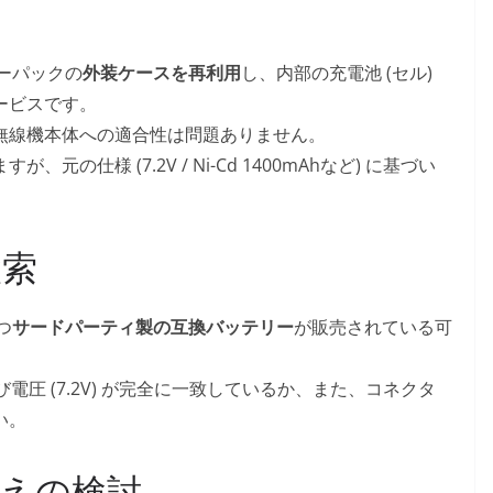
リーパックの
外装ケースを再利用
し、内部の充電池 (セル)
ービスです。
無線機本体への適合性は問題ありません。
の仕様 (7.2V / Ni-Cd 1400mAhなど) に基づい
検索
つ
サードパーティ製の互換バッテリー
が販売されている可
よび電圧 (7.2V) が完全に一致しているか、また、コネクタ
い。
替えの検討