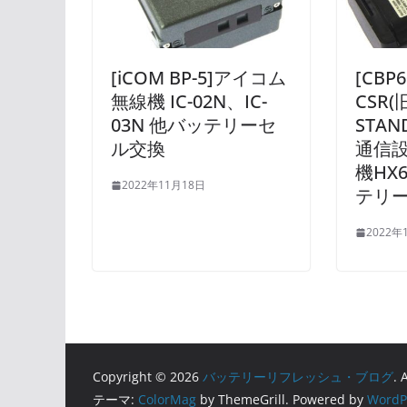
[iCOM BP-5]アイコム
[CBP6
無線機 IC-02N、IC-
CSR(旧
03N 他バッテリーセ
STAN
ル交換
通信設
機HX6
2022年11月18日
テリ
2022年
Copyright © 2026
バッテリーリフレッシュ・ブログ
. 
テーマ:
ColorMag
by ThemeGrill. Powered by
WordP