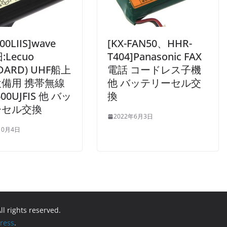
00LIIS]wave
[KX-FAN50、HHR-
:Lecuo
T404]Panasonic FAX
DARD) UHF船上
電話 コードレス子機
備用 携帯無線
他 バッテリーセル交
00UJFIS 他 バッ
換
ーセル交換
2022年6月3日
10月4日
All rights reserved.
ress
.