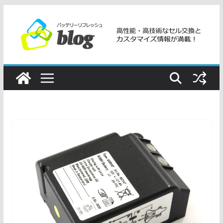
コ
ン
テ
ン
ツ
へ
ス
キ
ッ
プ