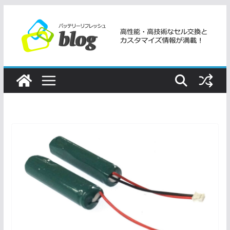
コ
ン
テ
ン
ツ
へ
ス
キ
ッ
プ