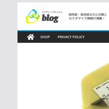
コ
ン
テ
ン
ツ
SHOP
PRIVACY POLICY
へ
ス
キ
ッ
プ