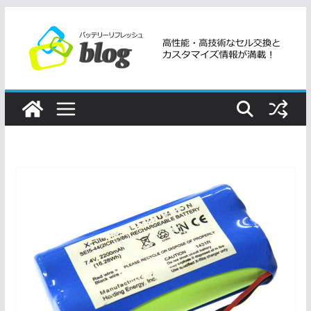
コ
ン
テ
ン
ツ
へ
ス
キ
ッ
プ