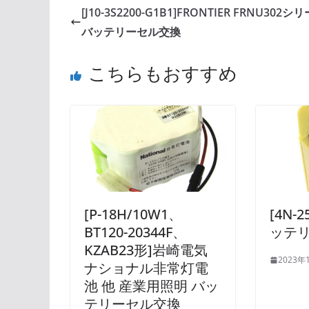
[J10-3S2200-G1B1]FRONTIER FRNU302
バッテリーセル交換
こちらもおすすめ
[P-18H/10W1、
[4N-
BT120-20344F、
ッテ
KZAB23形]岩崎電気
2023年
ナショナル非常灯電
池 他 産業用照明 バッ
テリーセル交換