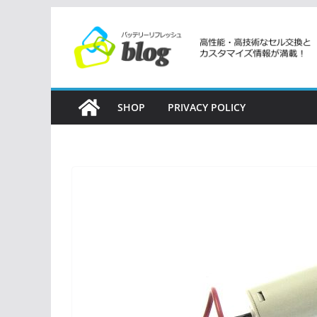
コ
ン
テ
ン
ツ
SHOP
PRIVACY POLICY
へ
ス
キ
ッ
プ