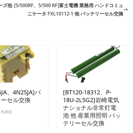
シリーズ他
[5/500RF、5/500 RF]富士電機 業務用 ハンドコミュ
ニケータ FXL10112-1 他 バッテリーセル交換
25JA、4N25JA]バ
[BT120-18312、P-
リーセル交換
18U-2L5G2]岩崎電気
ナショナル非常灯電
1月26日
池 他 産業用照明 バッ
テリーセル交換