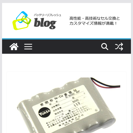
コ
ン
テ
ン
ツ
へ
ス
キ
ッ
プ