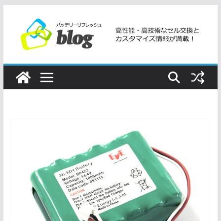
コ
ン
テ
ン
ツ
へ
ス
キ
ッ
プ