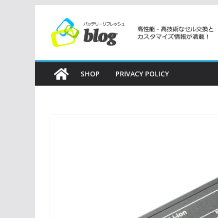
コ
ン
テ
ン
ツ
SHOP
PRIVACY POLICY
へ
ス
キ
ッ
プ