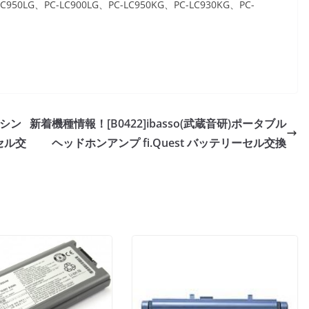
C950LG、PC-LC900LG、PC-LC950KG、PC-LC930KG、PC-
アイシン
新着機種情報！[B0422]ibasso(武蔵音研)ポータブル
セル交
ヘッドホンアンプ fi.Quest バッテリーセル交換