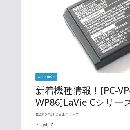
WORK DIARY
新着機種情報！[PC-VP-W
WP86]LaVie C
2015年2月3日
スタッフ
・LaVie C