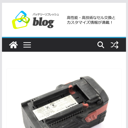
コ
ン
テ
ン
ツ
へ
ス
キ
ッ
プ