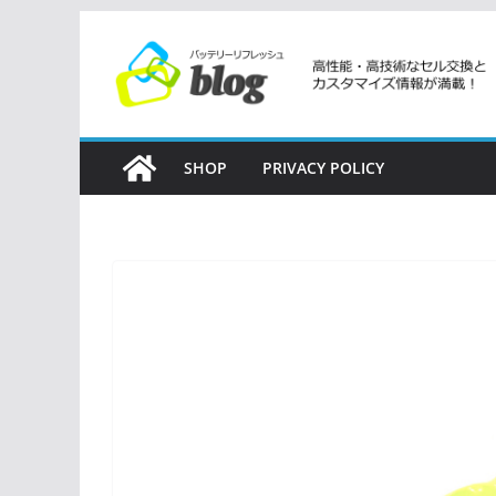
コ
ン
テ
ン
ツ
SHOP
PRIVACY POLICY
へ
ス
キ
ッ
プ