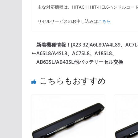
主な対応機種は、HITACHI HIT-HCL6ハンドルコ
リセルサービスのお申し込みは
こちら
新着機種情報！[X23-32]A6L89/A4L89、AC7
A6SL8/A4SL8、AC7SL8、A18SL8、
AB63SL/AB43SL他バッテリーセル交換
こちらもおすすめ