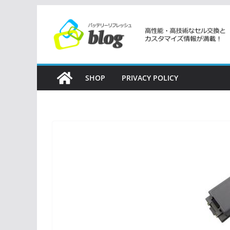
コ
ン
テ
ン
ツ
SHOP
PRIVACY POLICY
へ
ス
キ
ッ
プ