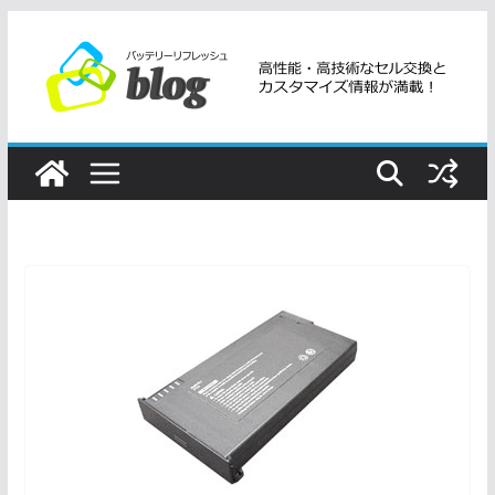
コ
ン
テ
ン
ツ
へ
ス
キ
ッ
プ