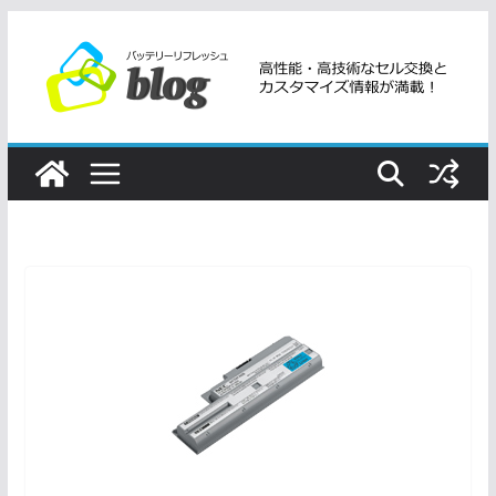
コ
ン
テ
ン
ツ
へ
ス
キ
ッ
プ