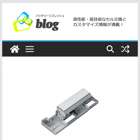
コ
ン
テ
ン
ツ
へ
ス
キ
ッ
プ