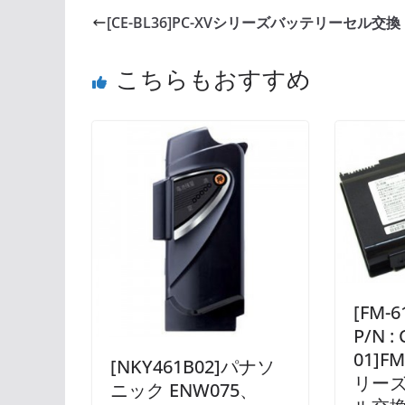
[CE-BL36]PC-XVシリーズバッテリーセル交換
こちらもおすすめ
[FM-
P/N :
01]F
[NKY461B02]パナソ
リー
ニック ENW075、