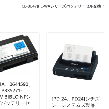
[CE-BL47]PC-WAシリーズバッテリーセル交換
61A、0644590、
 CP335271-
MV-BIBLO NFシ
[PD-24、PD24]シチズ
ズバッテリーセ
ン・システムズ製品