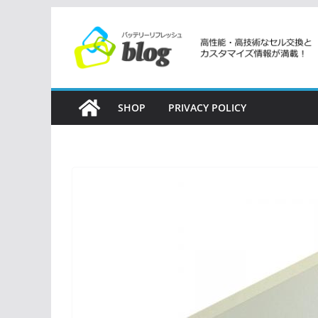
コ
ン
テ
ン
ツ
SHOP
PRIVACY POLICY
へ
ス
キ
ッ
プ