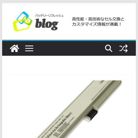
コ
ン
テ
ン
ツ
へ
ス
キ
ッ
プ