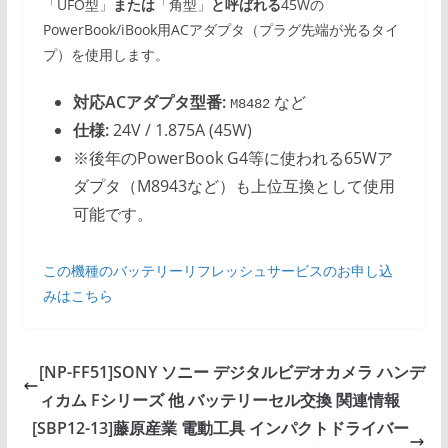
「UFO型」
または
「角型」
と呼ばれる
45Wの
PowerBook/iBook用ACアダプタ（プラグ先端が光るタイ
プ）を使用します。
対応ACアダプタ型番:
など
M8482
仕様:
24V / 1.875A (45W)
※後年のPowerBook G4等に使われる65Wア
ダプタ（M8943など）も上位互換として使用
可能です。
この機種のバッテリーリフレッシュサービスのお申し込
みはこちら
[NP-FF51]SONY ソニー デジタルビデオカメラ ハンデ
ィカム Fシリーズ 他 バッテリーセル交換 関連情報
[SBP12-13]藤原産業 電動工具 インパクトドライバー