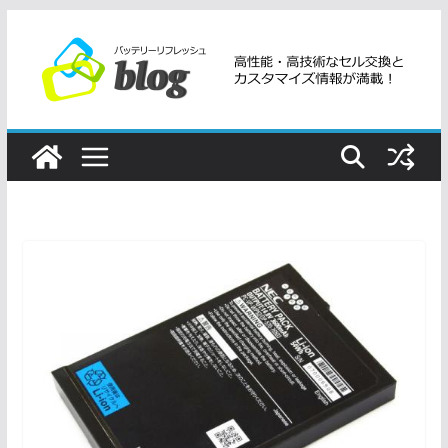
コ
ン
テ
ン
ツ
へ
ス
キ
ッ
プ