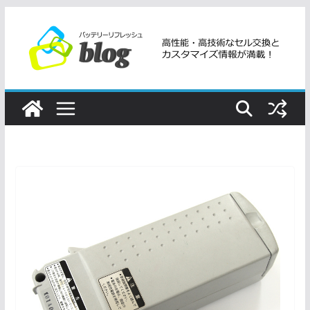
コ
ン
テ
ン
ツ
へ
ス
キ
ッ
プ