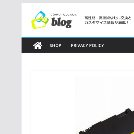
コ
ン
テ
ン
ツ
SHOP
PRIVACY POLICY
へ
ス
キ
ッ
プ