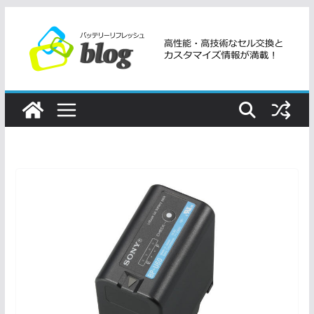
コ
ン
テ
ン
ツ
へ
ス
キ
ッ
プ