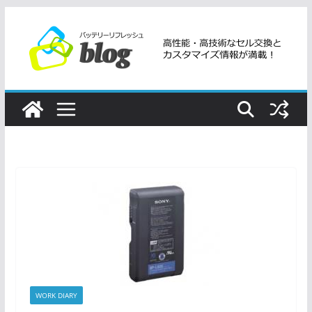
コ
ン
テ
ン
ツ
へ
ス
キ
ッ
プ
WORK DIARY