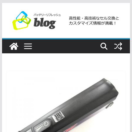
コ
ン
テ
ン
ツ
へ
ス
キ
ッ
プ