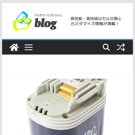
コ
ン
テ
ン
ツ
へ
ス
キ
ッ
プ