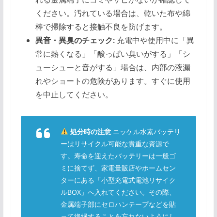
ください。汚れている場合は、乾いた布や綿
棒で掃除すると接触不良を防げます。
異音・異臭のチェック:
充電中や使用中に「異
常に熱くなる」「酸っぱい臭いがする」「シ
ューシューと音がする」場合は、内部の液漏
れやショートの危険があります。すぐに使用
を中止してください。
処分時の注意
ニッケル水素バッテリ
ーはリサイクル可能な貴重な資源で
す。寿命を迎えたバッテリーは一般ゴ
ミに捨てず、家電量販店やホームセン
ターにある「小型充電式電池リサイク
ルBOX」へ入れてください。その際、
金属端子部にセロハンテープなどを貼
って絶縁することを忘れないようにし